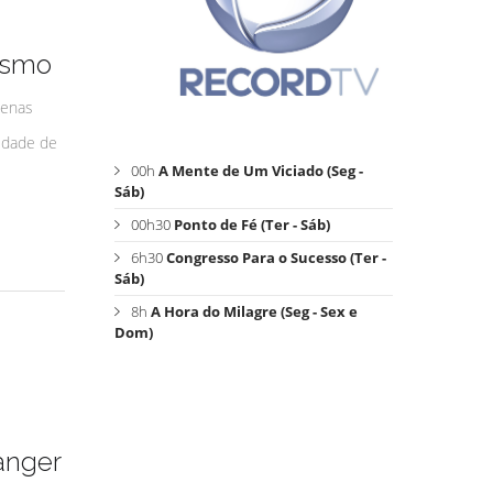
ismo
uenas
idade de
00h
A Mente de Um Viciado (Seg -
Sáb)
00h30
Ponto de Fé (Ter - Sáb)
6h30
Congresso Para o Sucesso (Ter -
Sáb)
8h
A Hora do Milagre (Seg - Sex e
Dom)
anger