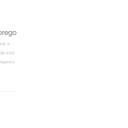
prego
nal, o
não está
sempenho