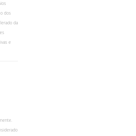
Nos
so dos
elerado da
ões
ivas e
inente.
nsiderado