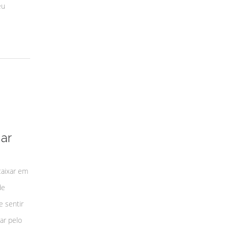
eu
ar
caixar em
de
e sentir
ar pelo