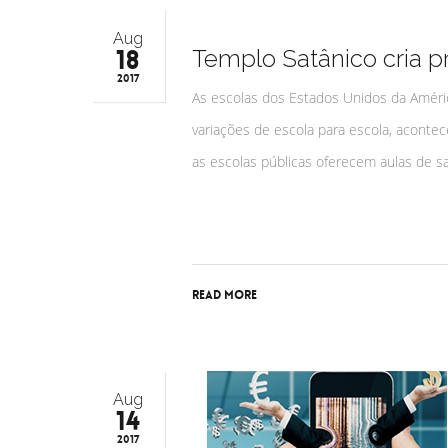
Aug
18
Templo Satânico cria 
2017
As escolas dos Estados Unidos da Améric
variações de escola para escola, aconte
as escolas públicas oferecem aulas de s
Read More
Aug
14
2017