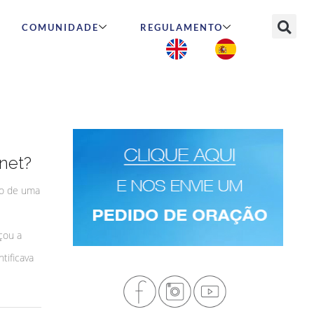
COMUNIDADE
REGULAMENTO
net?
vo de uma
çou a
tificava