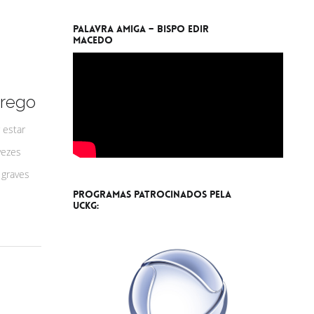
Palavra Amiga – Bispo Edir
Macedo
prego
 estar
vezes
 graves
Programas Patrocinados pela
UCKG: