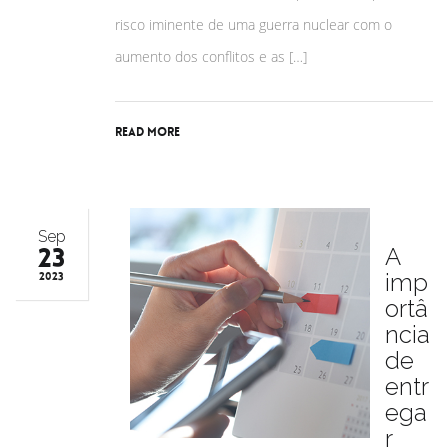
risco iminente de uma guerra nuclear com o
aumento dos conflitos e as […]
Read More
Sep
23
A
imp
2023
ortâ
ncia
de
entr
ega
r