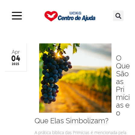
Apr
04
O
Que
2025
São
as
Pri
míci
as e
o
Que Elas Simbolizam?
A prática bíblica das Primícias é mencionada pela