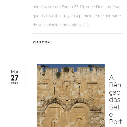
primeira vez em Êxodo 23:19, onde Deus ordena
que os israelitas tragam a primeira e melhor parte
de sua colheita como oferta […]
Read More
Mar
27
A
Bên
2025
ção
das
Set
e
Port