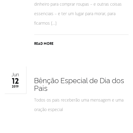
dinheiro para comprar roupas – e outras coisas
essenciais – e ter um lugar para morar, para
ficarmos […]
Read More
Jun
12
Bênção Especial de Dia dos
Pais
2019
Todos os pais receberão uma mensagem e uma
oração especial