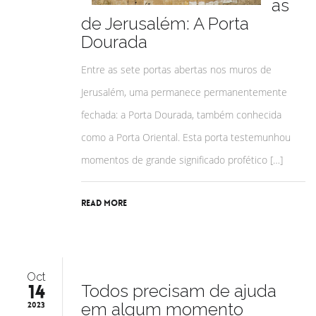
as
de Jerusalém: A Porta
Dourada
Entre as sete portas abertas nos muros de
Jerusalém, uma permanece permanentemente
fechada: a Porta Dourada, também conhecida
como a Porta Oriental. Esta porta testemunhou
momentos de grande significado profético […]
Read More
Oct
14
Todos precisam de ajuda
em algum momento
2023