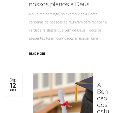
nossos planos a Deus
No último domingo, no evento Vida A Cores,
centenas de pessoas se reuniram para receber a
verdadeira alegria que vem de Deus. Todos os
presentes foram convidados a receber uma […]
Read More
Sep
12
A
Ben
2023
ção
dos
estu