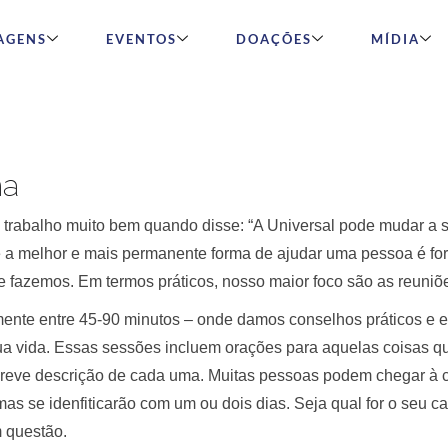
AGENS
EVENTOS
DOAÇÕES
MÍDIA
na
abalho muito bem quando disse: “A Universal pode mudar a su
 melhor e mais permanente forma de ajudar uma pessoa é fort
que fazemos. Em termos práticos, nosso maior foco são as reuniõ
mente entre 45-90 minutos – onde damos conselhos práticos 
ua vida. Essas sessões incluem orações para aquelas coisas qu
breve descrição de cada uma. Muitas pessoas podem chegar à 
as se idenfiticarão com um ou dois dias. Seja qual for o seu ca
m questão.