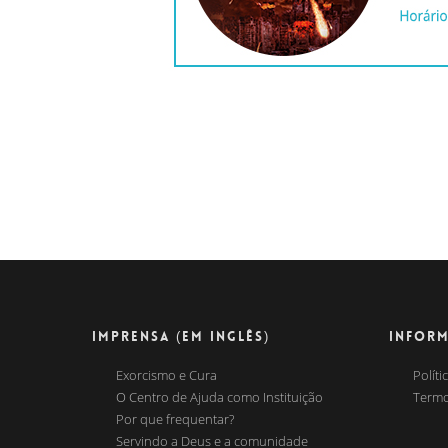
IMPRENSA (EM INGLÊS)
INFOR
Exorcismo e Cura
Políti
O Centro de Ajuda como Instituição
Termo
Por que frequentar?
Servindo a Deus e a comunidade