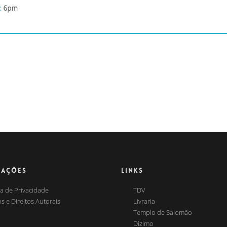
MAÇÕES
LINKS
ca de Privacidade
TDV
s e Direitos Autorais
Livraria
Templo de Salomão
Dízimo