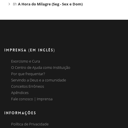
8h
A Hora do Milagre (Seg - Sex e Dom)
IMPRENSA (EM INGLÊS)
Exorcismo e Cura
O Centro de Ajuda como Instituição
Por que frequentar?
Servindo a Deus e a comunidade
Conceitos Errôneos
Apêndices
Fale conosco | Imprensa
INFORMAÇÕES
Política de Privacidade