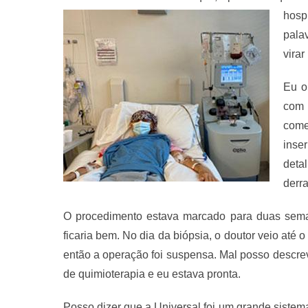
hosp
pala
virar
Eu o
com 
come
inse
deta
derra
O procedimento estava marcado para duas seman
ficaria bem. No dia da biópsia, o doutor veio até
então a operação foi suspensa. Mal posso descreve
de quimioterapia e eu estava pronta.
Posso dizer que a Universal foi um grande sistem