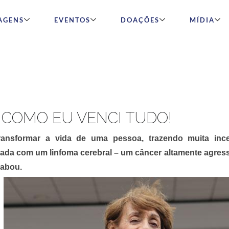
AGENS
EVENTOS
DOAÇÕES
MÍDIA
 COMO EU VENCI TUDO!
ansformar a vida de uma pessoa, trazendo muita ince
cada com um linfoma cerebral – um câncer altamente agres
sabou.