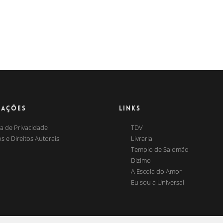
MAÇÕES
LINKS
ca de Privacidade
TDV
s e Direitos Autorais
Livraria
Templo de Salomão
Dízimo
A Escola do Amor
Eu sou a Universal