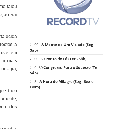
 me falou
ação vai
talecida
restes a
00h
A Mente de Um Viciado (Seg -
Sáb)
siste em
00h30
Ponto de Fé (Ter - Sáb)
brir mais
6h30
Congresso Para o Sucesso (Ter -
orragia,
Sáb)
8h
A Hora do Milagre (Seg - Sex e
Dom)
que tudo
icamente,
ro ciclos
visitar,