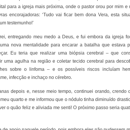
ital para a igreja mais próxima, onde o pastor orou por mim e
vras encorajadoras: ‘Tudo vai ficar bem dona Vera, esta situ
 um testemunho!’
rei, entregando meu medo a Deus, e fui embora da igreja for
uma nova mentalidade para encarar a batalha que estava p
çar. Eu teria que realizar uma biópsia cerebral – que con
rir uma agulha na região e coletar tecido cerebral para desco
lhes sobre o linfoma – e os possíveis riscos incluíam hem
me, infecção e inchaço no cérebro.
as depois e, nesse meio tempo, continuei orando, crendo 
 o meu quarto e me informou que o nódulo tinha diminuído drast
r o quão feliz e aliviada me senti! O próximo passo seria quat
a de apoio naquele período, pois embora eles não pudessem me 