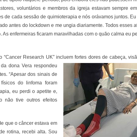
pastores, voluntários e membros da igreja estavam sempre em
es de cada sessão de quimioterapia e nós orávamos juntos. E
rado antes do lockdown e me ungia diariamente. Todos esses at
so. As enfermeiras ficaram maravilhadas com o quão calma eu p
elo “Cancer Research UK” incluem
fortes dores de cabeça, vis
 da dona Vera respondeu
es. “Apesar dos sinais de
 físicos do linfoma foram
pia, eu perdi o apetite e,
 não tive outros efeitos
 de que o câncer estava em
 rotina, recebi alta. Sou