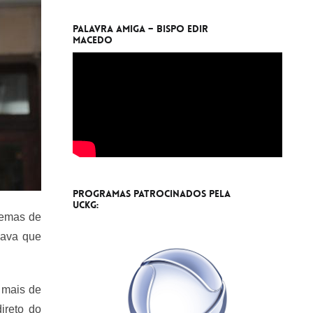
Palavra Amiga – Bispo Edir
Macedo
Programas Patrocinados pela
UCKG:
blemas de
icava que
 mais de
direto
do