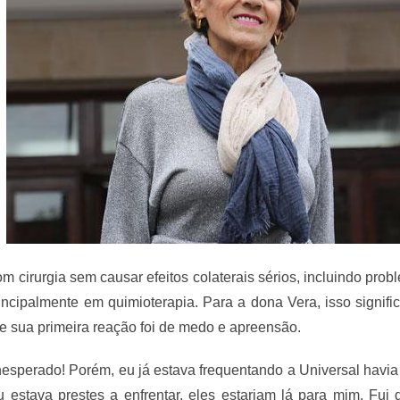
com cirurgia sem causar efeitos colaterais sérios, incluindo pro
rincipalmente em quimioterapia. Para a dona Vera, isso signif
 e sua primeira reação foi de medo e apreensão.
nesperado! Porém, eu já estava frequentando a Universal havia
estava prestes a enfrentar, eles estariam lá para mim. Fui 