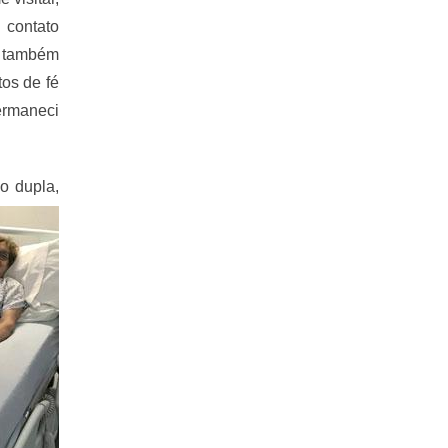
 contato
u também
os de fé
ermaneci
ão dupla,