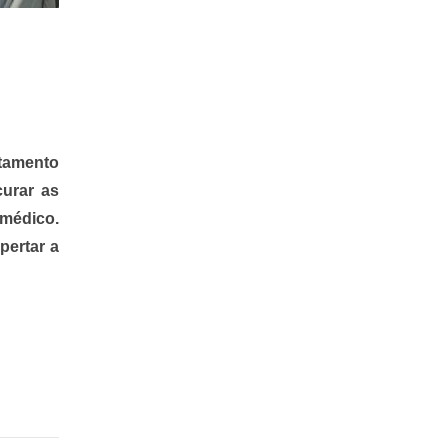
tamento
curar as
 médico.
pertar a