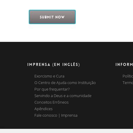
IMPRENSA (EM INGLÊS)
INFOR
Exorcismo e Cura
Políti
O Centro de Ajuda como Instituição
Termo
Por que frequentar?
Servindo a Deus e a comunidade
Conceitos Errôneos
Apêndices
Fale conosco | Imprensa