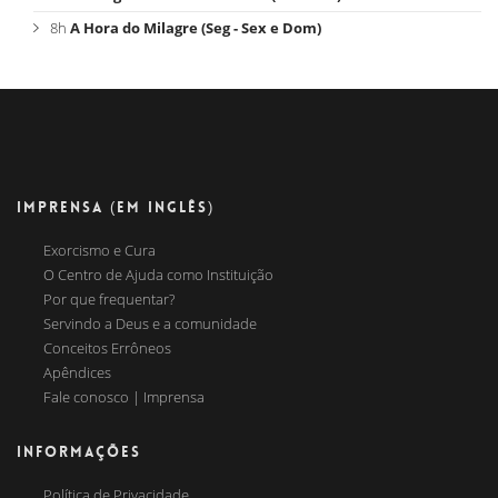
8h
A Hora do Milagre (Seg - Sex e Dom)
IMPRENSA (EM INGLÊS)
Exorcismo e Cura
O Centro de Ajuda como Instituição
Por que frequentar?
Servindo a Deus e a comunidade
Conceitos Errôneos
Apêndices
Fale conosco | Imprensa
INFORMAÇÕES
Política de Privacidade