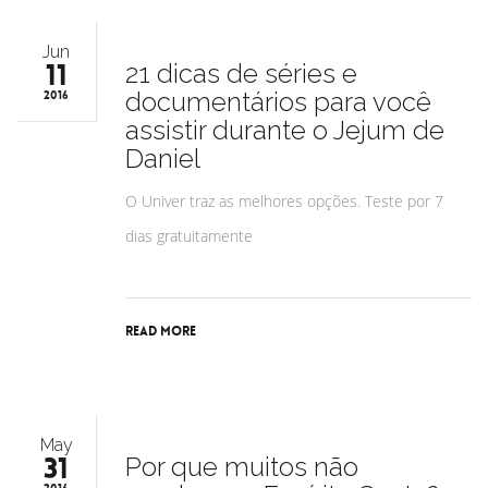
Jun
11
21 dicas de séries e
documentários para você
2016
assistir durante o Jejum de
Daniel
O Univer traz as melhores opções. Teste por 7
dias gratuitamente
Read More
May
31
Por que muitos não