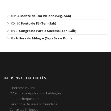
00h
A Mente de Um Viciado (Seg - Sáb)
00h30
Ponto de Fé (Ter - Sáb)
6h30
Congresso Para o Sucesso (Ter - Sáb)
8h
A Hora do Milagre (Seg - Sex e Dom)
IMPRENSA (EM INGLÊS)
Exorcismo e Cura
O Centro de Ajuda como Instituição
Por que frequentar?
Servindo a Deus e a comunidade
Conceitos Errôneos