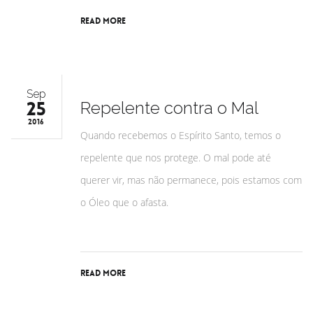
Read More
Sep
25
Repelente contra o Mal
2016
Quando recebemos o Espírito Santo, temos o
repelente que nos protege. O mal pode até
querer vir, mas não permanece, pois estamos com
o Óleo que o afasta.
Read More