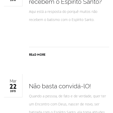
recebem o Espírito Santo?
2016
Aqui está a resposta do porquê muitos não
recebem o batismo com o Espírito Santo.
Read More
Mar
22
Nāo basta convidá-lO!
2015
Quando a pessoa, de fato e de verdade, quer ter
um Encontro com Deus, nascer de novo, ser
batizada com o Espírito Santo, ela toma atitudes