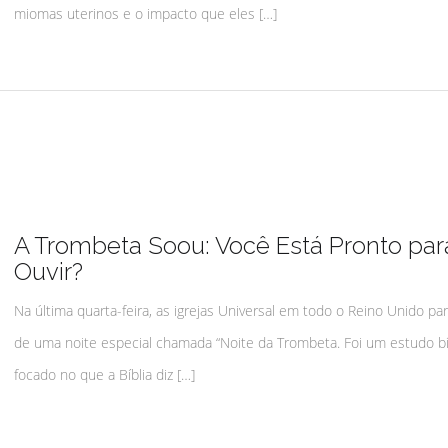
miomas uterinos e o impacto que eles […]
A Trombeta Soou: Você Está Pronto par
Ouvir?
Na última quarta-feira, as igrejas Universal em todo o Reino Unido pa
de uma noite especial chamada “Noite da Trombeta. Foi um estudo bí
focado no que a Bíblia diz […]