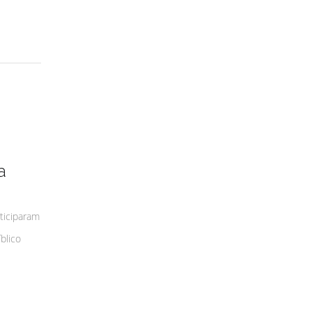
a
rticiparam
blico