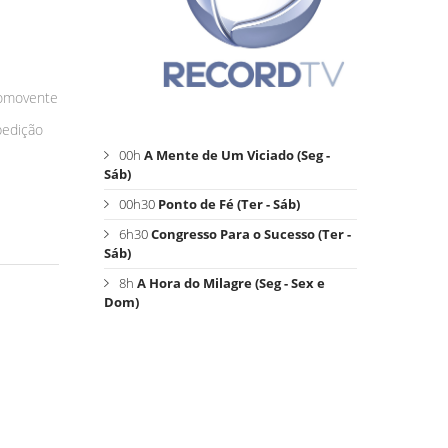
comovente
pedição
00h
A Mente de Um Viciado (Seg -
Sáb)
00h30
Ponto de Fé (Ter - Sáb)
6h30
Congresso Para o Sucesso (Ter -
Sáb)
8h
A Hora do Milagre (Seg - Sex e
Dom)