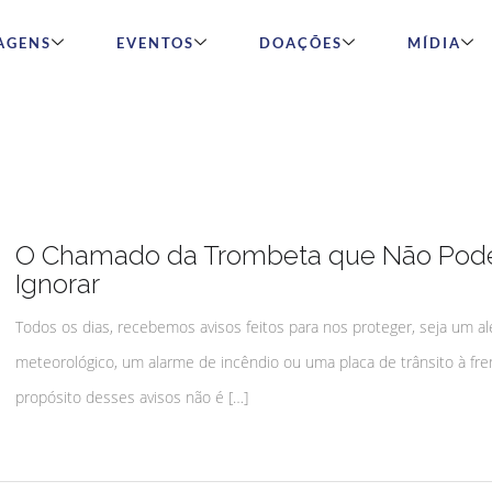
AGENS
EVENTOS
DOAÇÕES
MÍDIA
O Chamado da Trombeta que Não Po
Ignorar
Todos os dias, recebemos avisos feitos para nos proteger, seja um al
meteorológico, um alarme de incêndio ou uma placa de trânsito à fre
propósito desses avisos não é […]