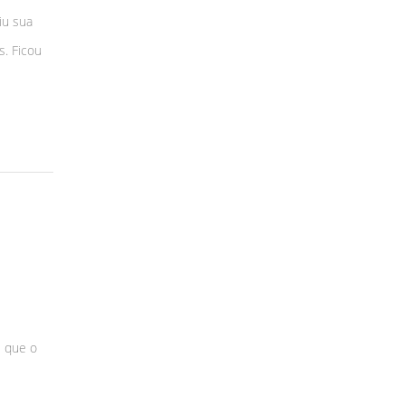
iu sua
s. Ficou
 que o