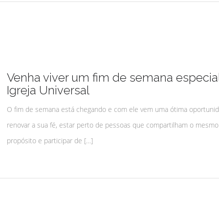
Venha viver um fim de semana especia
Igreja Universal
O fim de semana está chegando e com ele vem uma ótima oportunid
renovar a sua fé, estar perto de pessoas que compartilham o mesmo
propósito e participar de […]