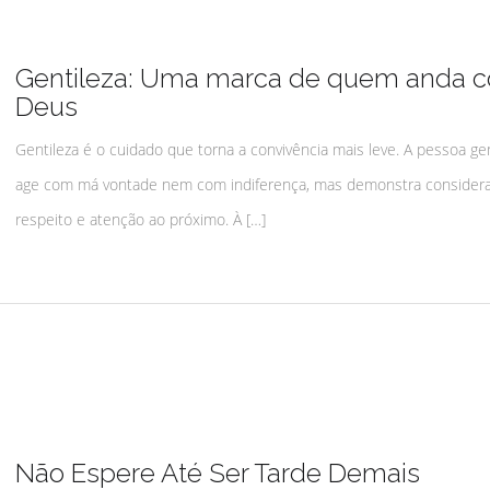
Gentileza: Uma marca de quem anda 
Deus
Gentileza é o cuidado que torna a convivência mais leve. A pessoa gen
age com má vontade nem com indiferença, mas demonstra considera
respeito e atenção ao próximo. À […]
Não Espere Até Ser Tarde Demais