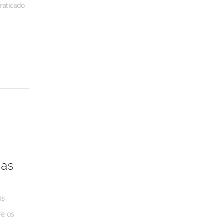
raticado
mas
os
re os