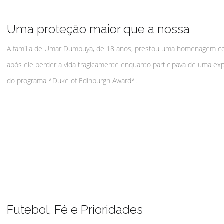
Uma proteção maior que a nossa
A família de Umar Dumbuya, de 18 anos, prestou uma homenagem 
após ele perder a vida tragicamente enquanto participava de uma ex
do programa *Duke of Edinburgh Award*.
Futebol, Fé e Prioridades