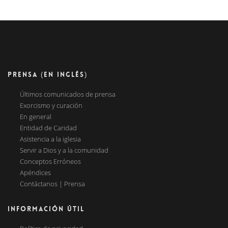
PRENSA (EN INGLÉS)
Últimos comunicados de prensa
Exorcismo y curación
En general
Entidad de Caridad
Asistencia a la iglesia
Servir a Dios y a la comunidad
Conceptos Erróneos
Apéndices
Contáctanos | Prensa
INFORMACIÓN ÚTIL