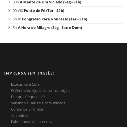
00h
A Mente de Um Viciado (Seg - Sáb)
00h30
Ponto de Fé (Ter - Sáb)
6h30
Congresso Para o Sucesso (Ter - Sáb)
8h
A Hora do Milagre (Seg - Sex e Dom)
IMPRENSA (EM INGLÊS)
Exorcismo e Cura
O Centro de Ajuda como Instituição
Por que frequentar?
Servindo a Deus e a comunidade
Conceitos Errôneos
Apêndices
Fale conosco | Imprensa