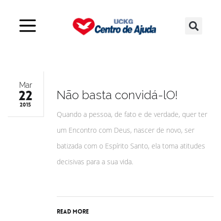
Mar
22
Nāo basta convidá-lO!
2015
Quando a pessoa, de fato e de verdade, quer ter
um Encontro com Deus, nascer de novo, ser
batizada com o Espírito Santo, ela toma atitudes
decisivas para a sua vida.
Read More