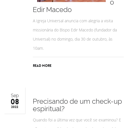
o
Edir Macedo
A Igreja Universal anuncia com alegria a visita
missionária do Bispo Edir Macedo (fundador da
Universal) no domingo, dia 30 de outubro, às
10am.
Read More
Sep
08
Precisando de um check-up
espiritual?
2022
Quando foi a última vez que você se examinou? E