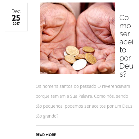
Dec
25
Co
mo
2017
ser
acei
to
por
Deu
s?
Os homens santos do passado O reverenciavam
porque temiam a Sua Palavra. Como nós, sendo
tão pequenos, podemos ser aceitos por um Deus
tão grande?
Read More