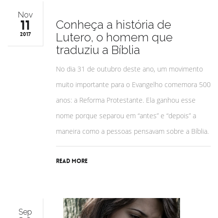
Nov
11
Conheça a história de
Lutero, o homem que
2017
traduziu a Bíblia
No dia 31 de outubro deste ano, um movimento
muito importante para o Evangelho comemora 500
anos: a Reforma Protestante. Ela ganhou esse
nome porque separou em “antes” e “depois” a
maneira como a pessoas pensavam sobre a Bíblia.
Read More
Sep