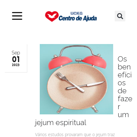
Sep
01
Os
ben
2023
efíci
os
de
faze
r
um
jejum espiritual
Vários estudos provaram que o jejum traz