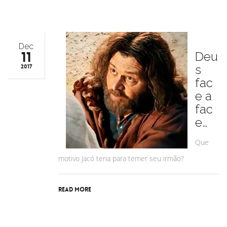
Dec
11
Deu
s
2017
fac
e a
fac
e…
Que
motivo Jacó teria para temer seu irmão?
Read More