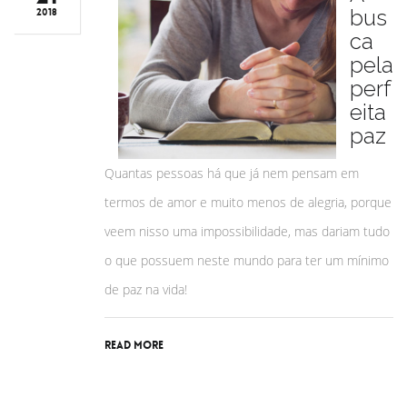
bus
2018
ca
pela
perf
eita
paz
Quantas pessoas há que já nem pensam em
termos de amor e muito menos de alegria, porque
veem nisso uma impossibilidade, mas dariam tudo
o que possuem neste mundo para ter um mínimo
de paz na vida!
Read More